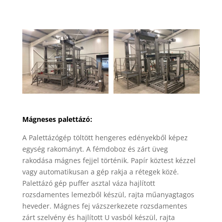
Mágneses palettázó:
A Palettázógép töltött hengeres edényekből képez
egység rakományt. A fémdoboz és zárt üveg
rakodása mágnes fejjel történik. Papír köztest kézzel
vagy automatikusan a gép rakja a rétegek közé.
Palettázó gép puffer asztal váza hajlított
rozsdamentes lemezből készül, rajta műanyagtagos
heveder. Mágnes fej vázszerkezete rozsdamentes
zárt szelvény és hajlított U vasból készül, rajta