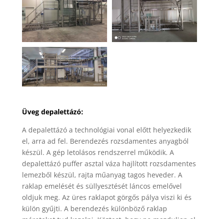
Üveg depalettázó:
A depalettázó a technológiai vonal előtt helyezkedik
el, arra ad fel. Berendezés rozsdamentes anyagból
készül. A gép letolásos rendszerrel működik. A
depalettázó puffer asztal váza hajlított rozsdamentes
lemezből készül, rajta műanyag tagos heveder. A
raklap emelését és süllyesztését láncos emelővel
oldjuk meg. Az üres raklapot görgős pálya viszi ki és
külön gyűjti. A berendezés különböző raklap