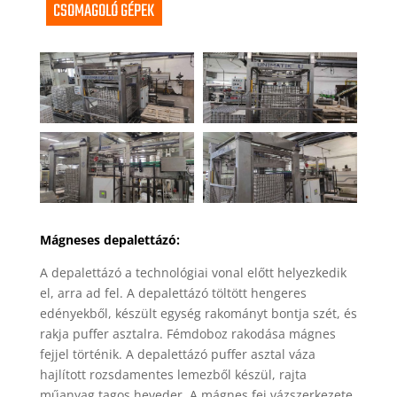
CSOMAGOLÓ GÉPEK
Mágneses depalettázó:
A depalettázó a technológiai vonal előtt helyezkedik
el, arra ad fel. A depalettázó töltött hengeres
edényekből, készült egység rakományt bontja szét, és
rakja puffer asztalra. Fémdoboz rakodása mágnes
fejjel történik. A depalettázó puffer asztal váza
hajlított rozsdamentes lemezből készül, rajta
műanyag tagos heveder. A mágnes fej vázszerkezete