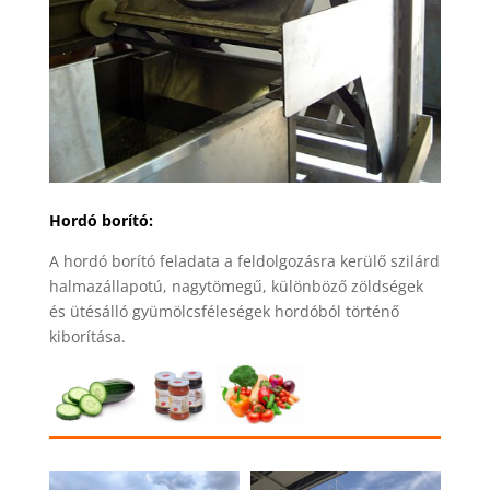
Hordó borító:
A hordó borító feladata a feldolgozásra kerülő szilárd
halmazállapotú, nagytömegű, különböző zöldségek
és ütésálló gyümölcsféleségek hordóból történő
kiborítása.