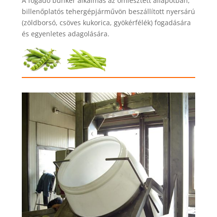
A fogadó bunker alkalmas az ömlesztett állapotban,
billenőplatós tehergépjárművön beszállított nyersárú
(zöldborsó, csöves kukorica, gyökérfélék) fogadására
és egyenletes adagolására.