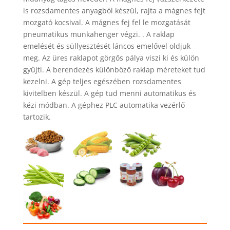
is rozsdamentes anyagból készül, rajta a mágnes fejt
mozgató kocsival. A mágnes fej fel le mozgatását
pneumatikus munkahenger végzi. . A raklap
emelését és süllyesztését láncos emelővel oldjuk
meg. Az üres raklapot görgős pálya viszi ki és külön
gyűjti. A berendezés különböző raklap méreteket tud
kezelni. A gép teljes egészében rozsdamentes
kivitelben készül. A gép tud menni automatikus és
kézi módban. A géphez PLC automatika vezérlő
tartozik.