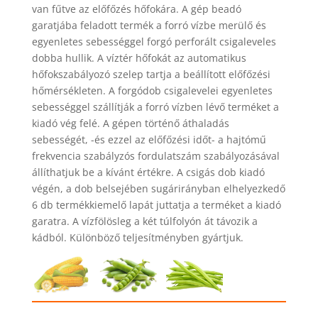
van fűtve az előfőzés hőfokára. A gép beadó
garatjába feladott termék a forró vízbe merülő és
egyenletes sebességgel forgó perforált csigaleveles
dobba hullik. A víztér hőfokát az automatikus
hőfokszabályozó szelep tartja a beállított előfőzési
hőmérsékleten. A forgódob csigalevelei egyenletes
sebességgel szállítják a forró vízben lévő terméket a
kiadó vég felé. A gépen történő áthaladás
sebességét, -és ezzel az előfőzési időt- a hajtómű
frekvencia szabályzós fordulatszám szabályozásával
állíthatjuk be a kívánt értékre. A csigás dob kiadó
végén, a dob belsejében sugárirányban elhelyezkedő
6 db termékkiemelő lapát juttatja a terméket a kiadó
garatra. A vízfölösleg a két túlfolyón át távozik a
kádból. Különböző teljesítményben gyártjuk.