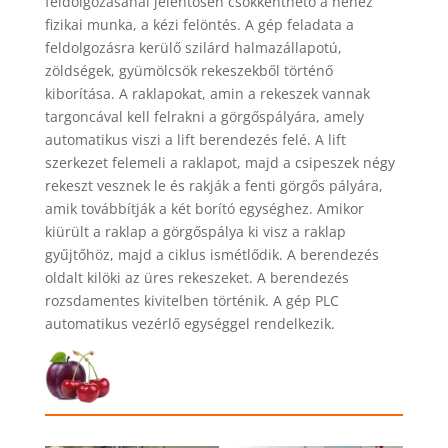
feldolgozásánál jelentősen csökkenthető a nehéz
fizikai munka, a kézi felöntés. A gép feladata a
feldolgozásra kerülő szilárd halmazállapotú,
zöldségek, gyümölcsök rekeszekből történő
kiborítása. A raklapokat, amin a rekeszek vannak
targoncával kell felrakni a görgőspályára, amely
automatikus viszi a lift berendezés felé. A lift
szerkezet felemeli a raklapot, majd a csipeszek négy
rekeszt vesznek le és rakják a fenti görgős pályára,
amik továbbítják a két borító egységhez. Amikor
kiürült a raklap a görgőspálya ki visz a raklap
gyűjtőhöz, majd a ciklus ismétlődik. A berendezés
oldalt kilöki az üres rekeszeket. A berendezés
rozsdamentes kivitelben történik. A gép PLC
automatikus vezérlő egységgel rendelkezik.