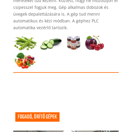
méreteket tud kezelni. Köztest, hogy ne mozduljon el
csipesszel fogjuk meg. Gép alkalmas dobozok és
üvegek depalettázására is. A gép tud menni
automatikus és kézi módban. A géphez PLC
automatika vezérlő tartozik.
FOGADÓ, ÜRÍTŐ GÉPEK