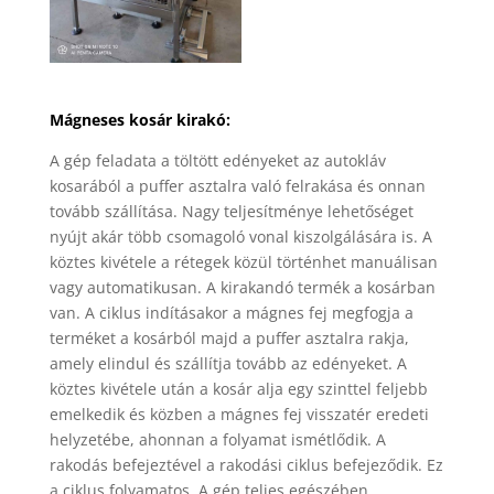
Mágneses kosár kirakó:
A gép feladata a töltött edényeket az autokláv
kosarából a puffer asztalra való felrakása és onnan
tovább szállítása. Nagy teljesítménye lehetőséget
nyújt akár több csomagoló vonal kiszolgálására is. A
köztes kivétele a rétegek közül történhet manuálisan
vagy automatikusan. A kirakandó termék a kosárban
van. A ciklus indításakor a mágnes fej megfogja a
terméket a kosárból majd a puffer asztalra rakja,
amely elindul és szállítja tovább az edényeket. A
köztes kivétele után a kosár alja egy szinttel feljebb
emelkedik és közben a mágnes fej visszatér eredeti
helyzetébe, ahonnan a folyamat ismétlődik. A
rakodás befejeztével a rakodási ciklus befejeződik. Ez
a ciklus folyamatos. A gép teljes egészében