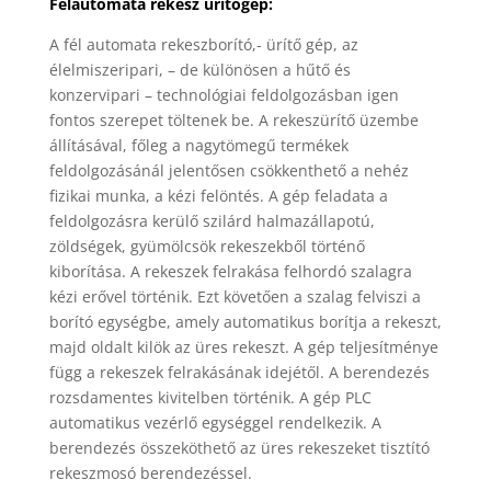
Félautomata rekesz ürítőgép:
A fél automata rekeszborító,- ürítő gép, az
élelmiszeripari, – de különösen a hűtő és
konzervipari – technológiai feldolgozásban igen
fontos szerepet töltenek be. A rekeszürítő üzembe
állításával, főleg a nagytömegű termékek
feldolgozásánál jelentősen csökkenthető a nehéz
fizikai munka, a kézi felöntés. A gép feladata a
feldolgozásra kerülő szilárd halmazállapotú,
zöldségek, gyümölcsök rekeszekből történő
kiborítása. A rekeszek felrakása felhordó szalagra
kézi erővel történik. Ezt követően a szalag felviszi a
borító egységbe, amely automatikus borítja a rekeszt,
majd oldalt kilök az üres rekeszt. A gép teljesítménye
függ a rekeszek felrakásának idejétől. A berendezés
rozsdamentes kivitelben történik. A gép PLC
automatikus vezérlő egységgel rendelkezik. A
berendezés összeköthető az üres rekeszeket tisztító
rekeszmosó berendezéssel.