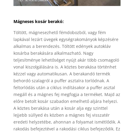
Mágneses kosár berakó:
Töltött, mágnesezhető fémdobozból, vagy fém
lapkával lezárt üvegek egységrakományok képzésére
alkalmas a berendezés. Töltött edények autokláv
kosárba berakására alkalmazható. Nagy
teljesítménye lehetőséget nyújt akár több csomagoló
vonal kiszolgálására is. A köztes berakása történhet
kézzel vagy automatikusan. A berakandó termék
behordó szalagról a puffer asztalra torlódnak. A
feltorlódás után a ciklus indításakor a puffer asztal
megáll és a mágnes fej megfogja a terméket. Majd az
előre betolt kosár szabadon emelhető aljára helyezi.
A köztes berakása után a kosár alja egy szinttel
lejjebb süllyed és közben a mágnes fej visszatér
eredeti helyzetébe, ahonnan a folyamat ismétlődik. A
rakodás befejeztével a rakodási ciklus befejeződik. Ez